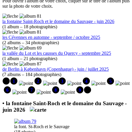
Pour ouvrir l'album de votre choix, cliquer sur le titre de l'album puis
sur la photo de votre choix.
la fontaine Saint-Roch et le domaine du Sauvage - juin 2026
(1 album – 18 photographies)
les Cévennes en automne - septembre / octobre 2025
(2 albums – 34 photographies)
la vallée du Lot et les causses du Quercy - septembre 2025
(1 album – 21 photographies)
de Berlin à København (Copenhague) - juin / juillet 2025
(7 albums – 184 photographies)
1
2
3
4
5
6
7
8
9
•
la fontaine Saint-Roch et le domaine du Sauvage
-
juin 2026
la font. St-Roch et le Sauvage
(18 photos)