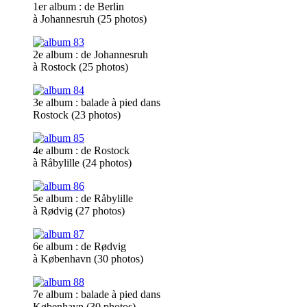
1
er
album : de Berlin
à Johannesruh (25 photos)
2
e
album : de Johannesruh
à Rostock (25 photos)
3
e
album : balade à pied dans
Rostock (23 photos)
4
e
album : de Rostock
à Råbylille (24 photos)
5
e
album : de Råbylille
à Rødvig (27 photos)
6
e
album : de Rødvig
à København (30 photos)
7
e
album : balade à pied dans
København (30 photos)