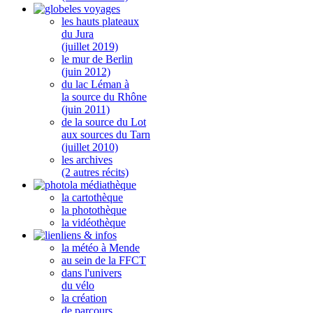
les voyages
les hauts plateaux
du Jura
(juillet 2019)
le mur de Berlin
(juin 2012)
du lac Léman à
la source du Rhône
(juin 2011)
de la source du Lot
aux sources du Tarn
(juillet 2010)
les archives
(2 autres récits)
la médiathèque
la cartothèque
la photothèque
la vidéothèque
liens & infos
la météo à Mende
au sein de la FFCT
dans l'univers
du vélo
la création
de parcours