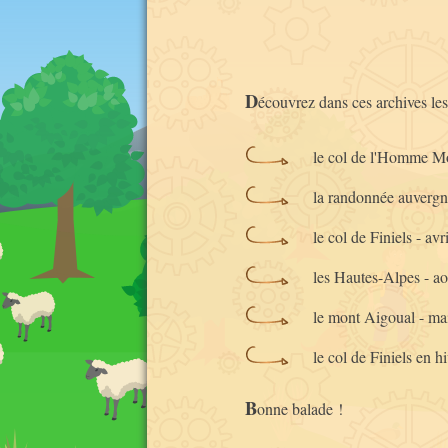
les 
de M
(ju
les
D
écouvrez dans ces archives les 
(6 au
le col de l'Homme M
la randonnée auvergna
le col de Finiels - av
les Hautes-Alpes - a
le mont Aigoual - ma
le col de Finiels en h
B
onne balade !