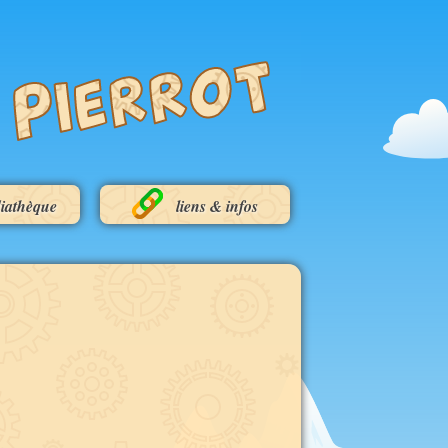
diathèque
liens & infos
hèque
la météo à Mende
hèque
au sein de la FFCT
hèque
dans l'univers
du vélo
la création
de parcours
quelques
géoportails