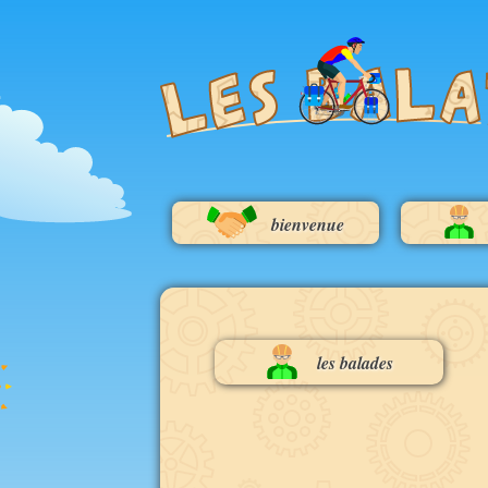
bienvenue
bienvenue
le Ger
(sept
les news
le plate
(m
les balades
Bort-
(sept
le Pa
(sept