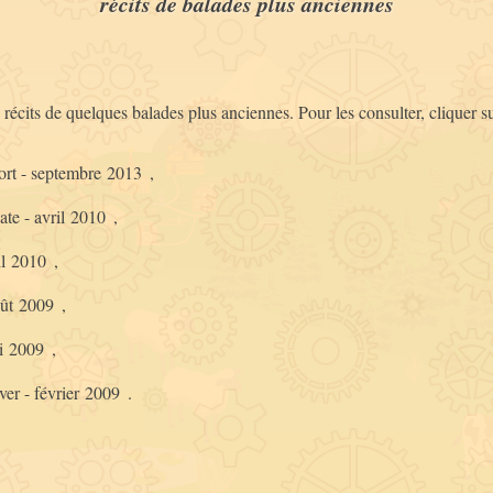
récits de balades plus anciennes
de la source du Lot
Dentelles
aux sources du Tarn
ontmirail
(juillet 2010)
in 2019)
les archives
 archives
récits de quelques balades plus anciennes. Pour les consulter, cliquer su
(2 autres récits)
tres récits)
ort - septembre 2013
,
te - avril 2010
,
ril 2010
,
oût 2009
,
i 2009
,
iver - février 2009
.